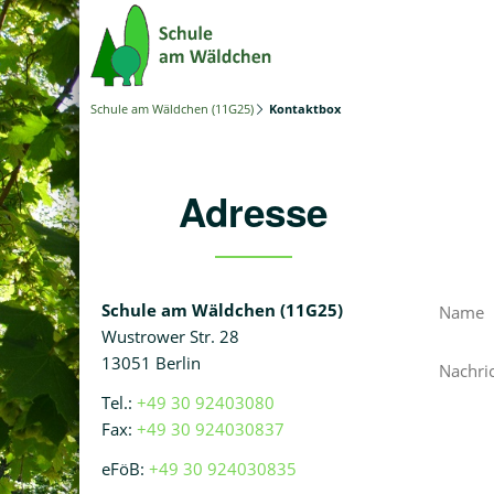
Schule am Wäldchen (11G25)
Kontaktbox
Adresse
Schule am Wäldchen (11G25)
Wustrower Str. 28
13051 Berlin
Tel.:
+49 30 92403080
Fax:
+49 30 924030837
eFöB:
+49 30 924030835